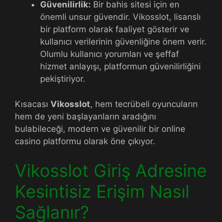
Güvenilirlik:
Bir bahis sitesi için en
önemli unsur güvendir. Vikosslot, lisanslı
bir platform olarak faaliyet gösterir ve
kullanıcı verilerinin güvenliğine önem verir.
Olumlu kullanıcı yorumları ve şeffaf
hizmet anlayışı, platformun güvenilirliğini
pekiştiriyor.
Kısacası
Vikosslot
, hem tecrübeli oyuncuların
hem de yeni başlayanların aradığını
bulabileceği, modern ve güvenilir bir online
casino platformu olarak öne çıkıyor.
Vikosslot Giriş Adresine
Kesintisiz Erişim Nasıl
Sağlanır?