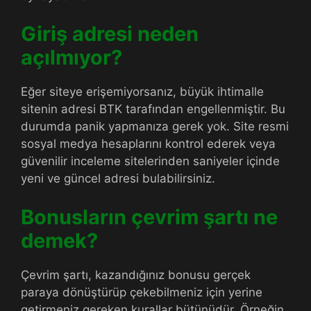
Giriş adresi neden
açılmıyor?
Eğer siteye erişemiyorsanız, büyük ihtimalle
sitenin adresi BTK tarafından engellenmiştir. Bu
durumda panik yapmanıza gerek yok. Site resmi
sosyal medya hesaplarını kontrol ederek veya
güvenilir inceleme sitelerinden saniyeler içinde
yeni ve güncel adresi bulabilirsiniz.
Bonusların çevrim şartı ne
demek?
Çevrim şartı, kazandığınız bonusu gerçek
paraya dönüştürüp çekebilmeniz için yerine
getirmeniz gereken kurallar bütünüdür. Örneğin,