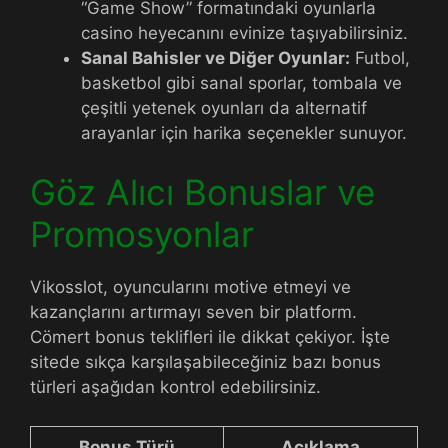
“Game Show” formatındaki oyunlarla
casino heyecanını evinize taşıyabilirsiniz.
Sanal Bahisler ve Diğer Oyunlar:
Futbol,
basketbol gibi sanal sporlar, tombala ve
çeşitli yetenek oyunları da alternatif
arayanlar için harika seçenekler sunuyor.
Göz Alıcı Bonuslar ve
Promosyonlar
Vikosslot, oyuncularını motive etmeyi ve
kazançlarını artırmayı seven bir platform.
Cömert bonus teklifleri ile dikkat çekiyor. İşte
sitede sıkça karşılaşabileceğiniz bazı bonus
türleri aşağıdan kontrol edebilirsiniz.
Bonus Türü
Açıklama