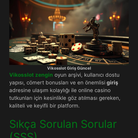
Vikosslot Giriş Güncel
Vikosslot zengin
oyun arşivi, kullanıcı dostu
yapısı, cömert bonusları ve en önemlisi
giriş
adresine ulaşım kolaylığı ile online casino
tutkunları için kesinlikle göz atılması gereken,
kaliteli ve keyifli bir platform.
Sıkça Sorulan Sorular
(SSS)