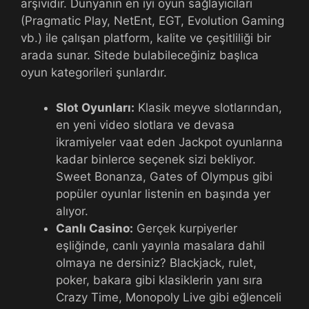
arşividir. Dünyanın en iyi oyun sağlayıcıları
(Pragmatic Play, NetEnt, EGT, Evolution Gaming
vb.) ile çalışan platform, kalite ve çeşitliliği bir
arada sunar. Sitede bulabileceğiniz başlıca
oyun kategorileri şunlardır.
Slot Oyunları:
Klasik meyve slotlarından,
en yeni video slotlara ve devasa
ikramiyeler vaat eden Jackpot oyunlarına
kadar binlerce seçenek sizi bekliyor.
Sweet Bonanza, Gates of Olympus gibi
popüler oyunlar listenin en başında yer
alıyor.
Canlı Casino:
Gerçek kurpiyerler
eşliğinde, canlı yayınla masalara dahil
olmaya ne dersiniz? Blackjack, rulet,
poker, bakara gibi klasiklerin yanı sıra
Crazy Time, Monopoly Live gibi eğlenceli