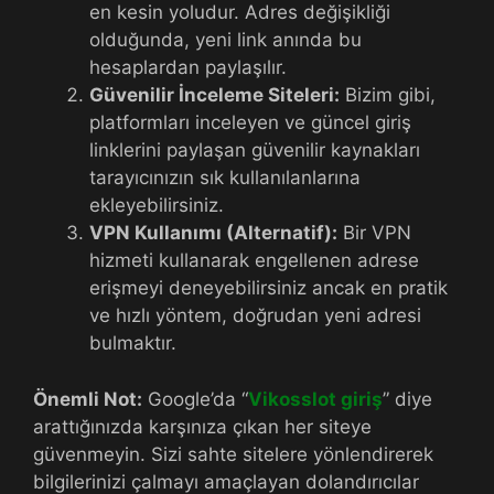
en kesin yoludur. Adres değişikliği
olduğunda, yeni link anında bu
hesaplardan paylaşılır.
Güvenilir İnceleme Siteleri:
Bizim gibi,
platformları inceleyen ve güncel giriş
linklerini paylaşan güvenilir kaynakları
tarayıcınızın sık kullanılanlarına
ekleyebilirsiniz.
VPN Kullanımı (Alternatif):
Bir VPN
hizmeti kullanarak engellenen adrese
erişmeyi deneyebilirsiniz ancak en pratik
ve hızlı yöntem, doğrudan yeni adresi
bulmaktır.
Önemli Not:
Google’da “
Vikosslot giriş
” diye
arattığınızda karşınıza çıkan her siteye
güvenmeyin. Sizi sahte sitelere yönlendirerek
bilgilerinizi çalmayı amaçlayan dolandırıcılar