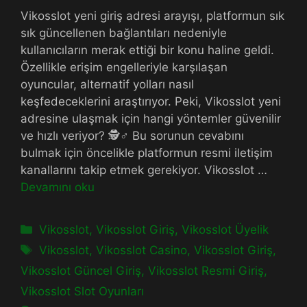
Vikosslot yeni giriş adresi arayışı, platformun sık
sık güncellenen bağlantıları nedeniyle
kullanıcıların merak ettiği bir konu haline geldi.
Özellikle erişim engelleriyle karşılaşan
oyuncular, alternatif yolları nasıl
keşfedeceklerini araştırıyor. Peki, Vikosslot yeni
adresine ulaşmak için hangi yöntemler güvenilir
ve hızlı veriyor? 🕵️♂️ Bu sorunun cevabını
bulmak için öncelikle platformun resmi iletişim
kanallarını takip etmek gerekiyor. Vikosslot …
Devamını oku
Kategoriler
Vikosslot
,
Vikosslot Giriş
,
Vikosslot Üyelik
Etiketler
Vikosslot
,
Vikosslot Casino
,
Vikosslot Giriş
,
Vikosslot Güncel Giriş
,
Vikosslot Resmi Giriş
,
Vikosslot Slot Oyunları