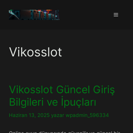
İçeriğe
atla
Menü
Vikosslot
Vikosslot Güncel Giriş
Bilgileri ve İpuçları
Haziran 13, 2025
yazar
wpadmin_596334