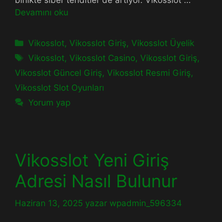
birlikte siber tehditler de artıyor. Vikosslot …
Devamını oku
Kategoriler
Vikosslot
,
Vikosslot Giriş
,
Vikosslot Üyelik
Etiketler
Vikosslot
,
Vikosslot Casino
,
Vikosslot Giriş
,
Vikosslot Güncel Giriş
,
Vikosslot Resmi Giriş
,
Vikosslot Slot Oyunları
Yorum yap
Vikosslot Yeni Giriş
Adresi Nasıl Bulunur
Haziran 13, 2025
yazar
wpadmin_596334