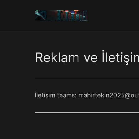
İçeriğe
atla
Reklam ve İletişi
İletişim teams:
mahirtekin2025@ou